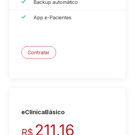
Backup automático
App e-Pacientes
Contratar
eClinica
Básico
211,16
R$