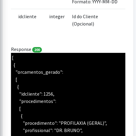
Formato: YYYY-MM-DD
idcliente
integer
Id do Cliente
(Opcional)
Response
200